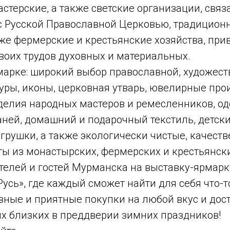
астерские, а также светские организации, свя
с Русской Православной Церковью, традиционн
же фермерские и крестьянские хозяйства, прив
воих трудов духовных и материальных.
марке: широкий выбор православной, художест
уры, иконы, церковная утварь, ювелирные про
делия народных мастеров и ремесленников, од
аней, домашний и подарочный текстиль, детск
грушки, а также экологически чистые, качест
ы из монастырских, фермерских и крестьянски
елей и гостей Мурманска на выставку-ярмарк
усь», где каждый сможет найти для себя что-т
ные и приятные покупки на любой вкус и дост
их близких в преддверии зимних праздников!