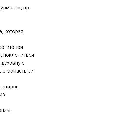
урманск, пр.
, которая
сетителей
, поклониться
ь духовную
ые монастыри,
вениров,
из
рамы,