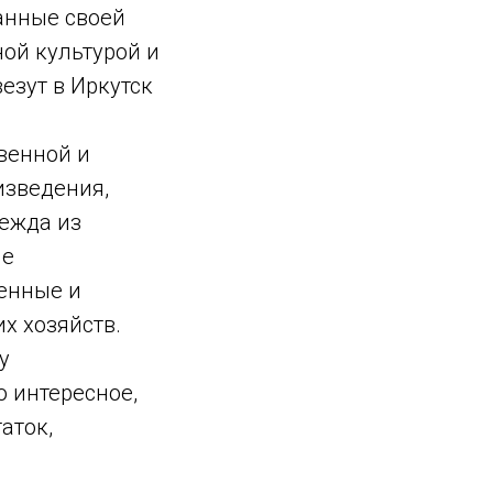
занные своей
ой культурой и
езут в Иркутск
венной и
изведения,
ежда из
ие
венные и
х хозяйств.
у
о интересное,
аток,