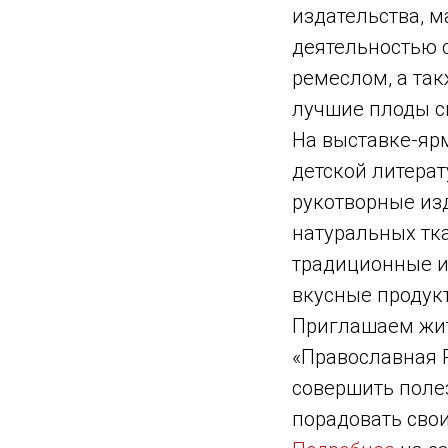
издательства, м
деятельностью 
ремеслом, а так
лучшие плоды с
На выставке-яр
детской литерат
рукотворные из
натуральных тк
традиционные и
вкусные продукт
Приглашаем жит
«Православная Р
совершить полез
порадовать сво