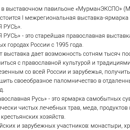
ря в выставочном павильоне «МурманЭКСПО» (М
остоится I межрегиональная выставка-ярмарка
 РУСЬ».
РУСЬ» - это старейшая православная выставка
ых городах России с 1995 года.
т выставка дает возможность сотням тысяч по
иться с православной культурой и традициями
езенным со всей России и зарубежья, получит
шить своеобразное паломничество в отдаленн
д.
авославная Русь» - это ярмарка самобытных су
чески чистых лечебных трав, меда, продуктов 
крестьянских хозяйств.
йских и зарубежных участников: монастыри, х